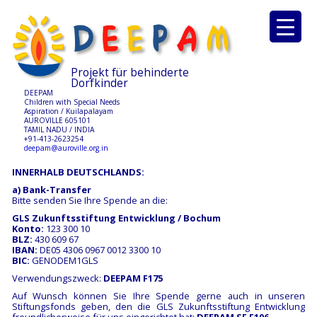
Projekt für behinderte
Dorfkinder
DEEPAM
Children with Special Needs
Aspiration / Kuilapalayam
AUROVILLE 605101
TAMIL NADU / INDIA
+91-413-2623254
deepam@auroville.org.in
INNERHALB DEUTSCHLANDS:
a) Bank-Transfer
Bitte senden Sie Ihre Spende an die:
GLS Zukunftsstiftung Entwicklung /
Bochum
Konto:
123 300 10
BLZ:
430 609 67
IBAN:
DE05 4306 0967 0012 3300 10
BIC:
GENODEM1GLS
Verwendungszweck:
DEEPAM F175
Auf Wunsch können Sie Ihre Spende gerne auch in unseren
Stiftungsfonds geben, den die GLS Zukunftsstiftung Entwicklung