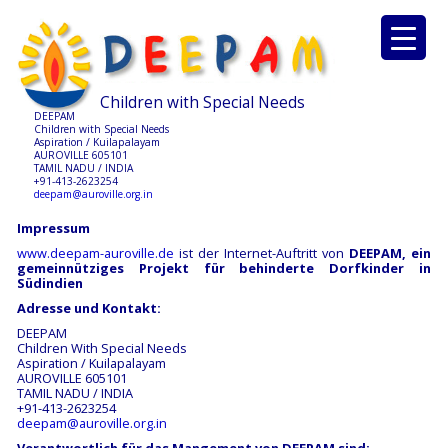
Children with Special Needs
DEEPAM
Children with Special Needs
Aspiration / Kuilapalayam
AUROVILLE 605101
TAMIL NADU / INDIA
+91-413-2623254
deepam@auroville.org.in
Impressum
www.deepam-auroville.de
ist der Internet-Auftritt von
DEEPAM
,
ein
gemeinnützige
s
Projekt für behinderte Dorfkinder in
Südindien
Adresse und Kontakt:
DEEPAM
Children With Special Needs
Aspiration / Kuilapalayam
AUROVILLE 605101
TAMIL NADU / INDIA
+91-413-2623254
deepam@auroville.org.in